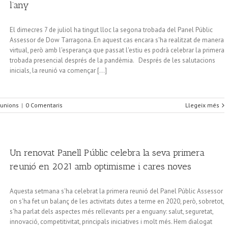
l’any
El dimecres 7 de juliol ha tingut lloc la segona trobada del Panel Públic
Assessor de Dow Tarragona. En aquest cas encara s'ha realitzat de manera
virtual, però amb l'esperança que passat l'estiu es podrà celebrar la primera
trobada presencial després de la pandèmia. Després de les salutacions
inicials, la reunió va començar [...]
unions
|
0 Comentaris
Llegeix més
Un renovat Panell Públic celebra la seva primera
reunió en 2021 amb optimisme i cares noves
Aquesta setmana s'ha celebrat la primera reunió del Panel Públic Assessor
on s'ha fet un balanç de les activitats dutes a terme en 2020, però, sobretot,
s'ha parlat dels aspectes més rellevants per a enguany: salut, seguretat,
innovació, competitivitat, principals iniciatives i molt més. Hem dialogat