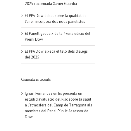
2025 i acomiada Xavier Guardià
El PPA Dow debat sobre la qualitat de
l’aire i incorpora dos nous panelistes
El Panell gaudeix de la 47ena edició del
Premi Dow
El PPA Dow aixeca el teló dels diàlegs
del 2025
Comentaris recents
Ignasi Fernandez
en
Es presenta un
estudi d’avaluació del Risc sobre la salut
a l’atmosfera del Camp de Tarragona als
membres del Panel Públic Assessor de
Dow