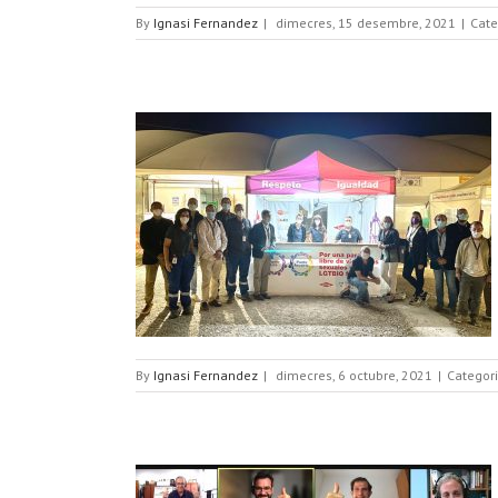
By
Ignasi Fernandez
|
dimecres, 15 desembre, 2021
|
Cate
amada en la unitat
s
ons
By
Ignasi Fernandez
|
dimecres, 6 octubre, 2021
|
Categor