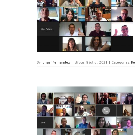
a segona reunió de
By
Ignasi Fernandez
|
dijous, 8 juliol, 2021
|
Categories:
Re
ra la seva primera
e i cares noves