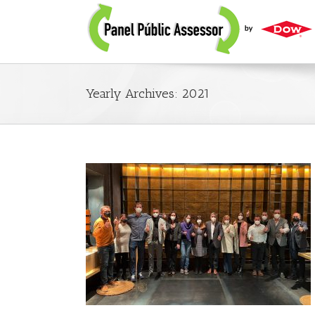
Yearly Archives:
2021
 el 2021 amb una
al
ons