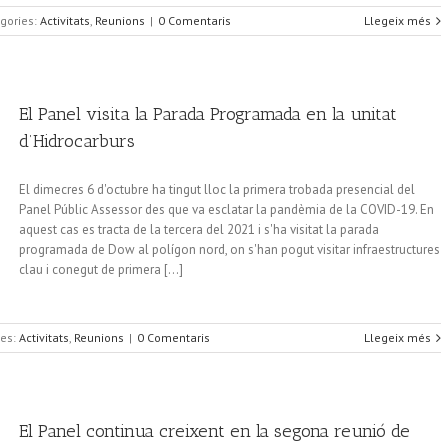
gories:
Activitats
,
Reunions
|
0 Comentaris
Llegeix més
El Panel visita la Parada Programada en la unitat
d’Hidrocarburs
El dimecres 6 d'octubre ha tingut lloc la primera trobada presencial del
Panel Públic Assessor des que va esclatar la pandèmia de la COVID-19. En
aquest cas es tracta de la tercera del 2021 i s'ha visitat la parada
programada de Dow al polígon nord, on s'han pogut visitar infraestructures
clau i conegut de primera [...]
ies:
Activitats
,
Reunions
|
0 Comentaris
Llegeix més
El Panel continua creixent en la segona reunió de